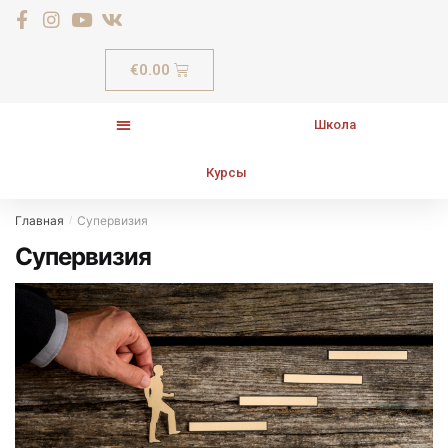
€
0.00
Школа
Курсы
Главная
Супервизия
/
Супервизия