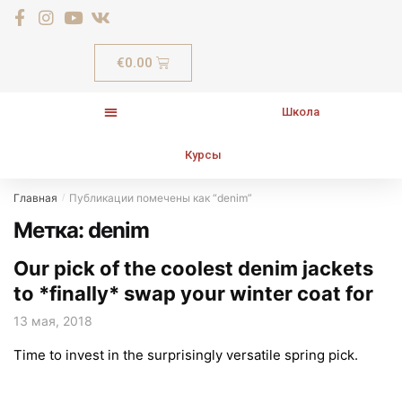
€
0.00
Школа
Курсы
Главная
Публикации помечены как “denim”
/
Метка:
denim
Our pick of the coolest denim jackets
to *finally* swap your winter coat for
13 мая, 2018
Time to invest in the surprisingly versatile spring pick.